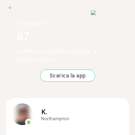
Trova più di
67
utenti che parlano inglese a
Northampton
Scarica la app
K.
Northampton