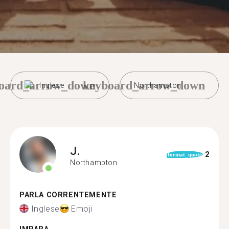
oard_arrow_down
keyboard_arrow_down
Inglese
Northampton
J.
2
format_quote
Northampton
PARLA CORRENTEMENTE
Inglese
Emoji