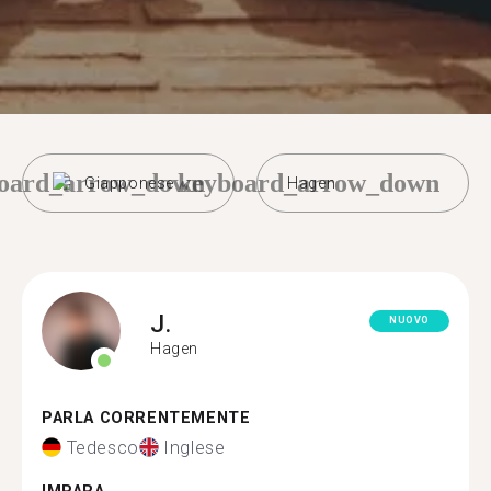
oard_arrow_down
keyboard_arrow_down
Giapponese
Hagen
J.
NUOVO
Hagen
PARLA CORRENTEMENTE
Tedesco
Inglese