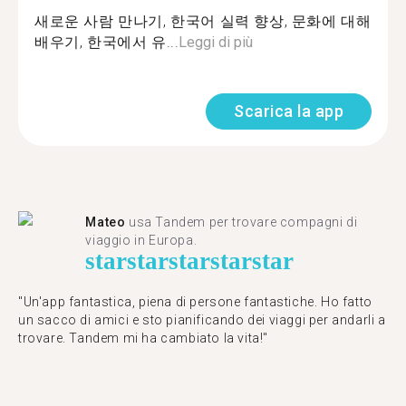
새로운 사람 만나기, 한국어 실력 향상, 문화에 대해
배우기, 한국에서 유...
Leggi di più
Scarica la app
Mateo
usa Tandem per trovare compagni di
viaggio in Europa.
star
star
star
star
star
"Un'app fantastica, piena di persone fantastiche. Ho fatto
un sacco di amici e sto pianificando dei viaggi per andarli a
trovare. Tandem mi ha cambiato la vita!"