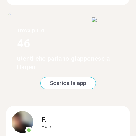
Trova più di
46
utenti che parlano giapponese a
Hagen
Scarica la app
F.
Hagen