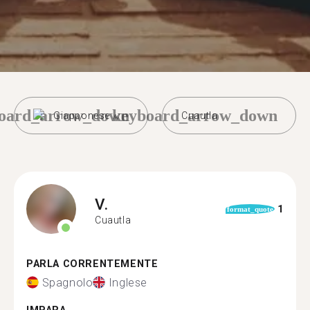
oard_arrow_down
keyboard_arrow_down
Giapponese
Cuautla
V.
1
format_quote
Cuautla
PARLA CORRENTEMENTE
Spagnolo
Inglese