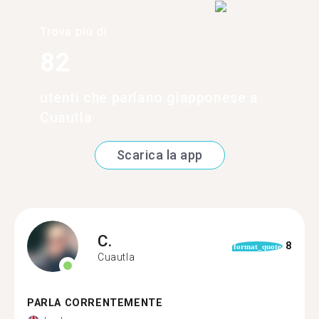
Trova più di
82
utenti che parlano giapponese a
Cuautla
Scarica la app
C.
8
format_quote
Cuautla
PARLA CORRENTEMENTE