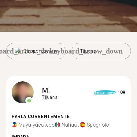
oard_arrow_down
keyboard_arrow_down
Giapponese
Tijuana
M.
109
format_quote
Tijuana
PARLA CORRENTEMENTE
Maya yucateco
Nahuatl
Spagnolo