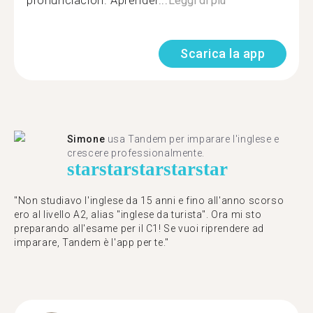
pronunciación. Aprender...
Leggi di più
Scarica la app
Simone
usa Tandem per imparare l'inglese e
crescere professionalmente.
star
star
star
star
star
"Non studiavo l'inglese da 15 anni e fino all'anno scorso
ero al livello A2, alias "inglese da turista". Ora mi sto
preparando all'esame per il C1! Se vuoi riprendere ad
imparare, Tandem è l'app per te."