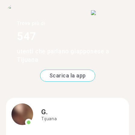
Trova più di
547
utenti che parlano giapponese a
Tijuana
Scarica la app
G.
Tijuana