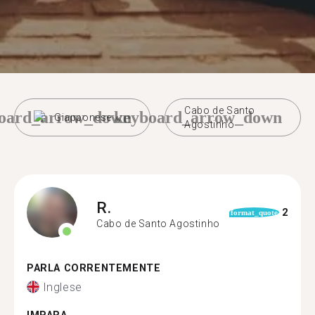
Cabo de Santo
oard_arrow_down
keyboard_arrow_down
Giapponese
Agostinho
R.
2
format_quote
Cabo de Santo Agostinho
PARLA CORRENTEMENTE
Inglese