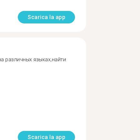
Scarica la app
а различных языках,найти
Scarica la app