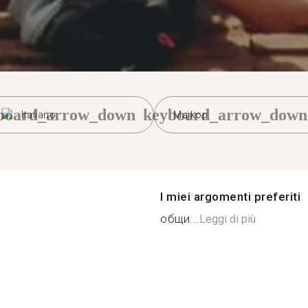
board_arrow_down
keyboard_arrow_down
Italiano
Majkop
I miei argomenti preferiti
общи...
Leggi di più