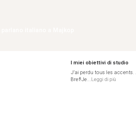
 parlano italiano a Majkop
I miei obiettivi di studio
J’ai perdu tous les accents. 
Bref!Je...
Leggi di più