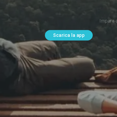
Impara d
Scarica la app