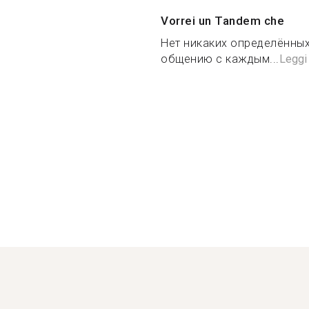
Vorrei un Tandem che
Нет никаких определённых
общению с каждым...
Leggi 