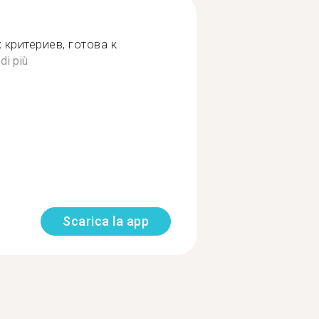
 критериев, готова к
di più
Scarica la app