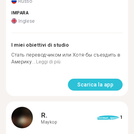
Russo
IMPARA
Inglese
I miei obiettivi di studio
Стать переводчиком или Хотя-бы съездить в
Америку...
Leggi di più
Scarica la app
R.
1
format_quote
Maykop