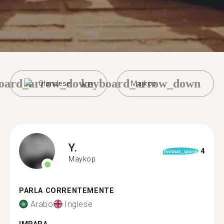
oard_arrow_down
keyboard_arrow_down
Olandese
Majkop
Y.
4
format_quote
Maykop
PARLA CORRENTEMENTE
Arabo
Inglese