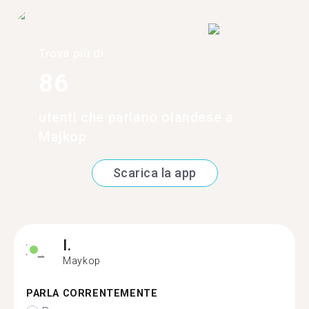
Trova più di
86
utenti che parlano olandese a
Majkop
Scarica la app
I.
Maykop
PARLA CORRENTEMENTE