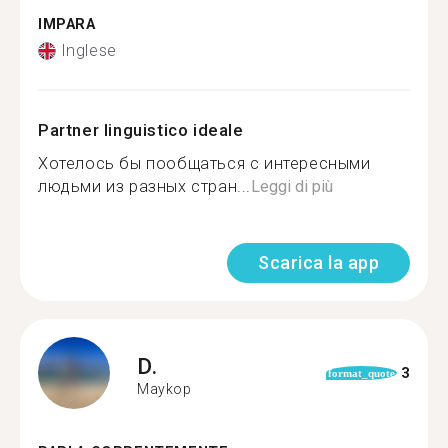
IMPARA
Inglese
Partner linguistico ideale
Хотелось бы пообщаться с интересными
людьми из разных стран...
Leggi di più
Scarica la app
D.
3
format_quote
Maykop