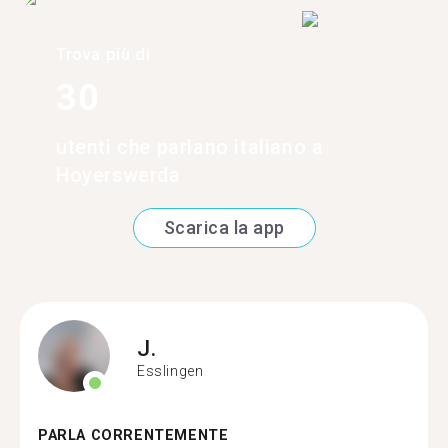
Trova più di
30
utenti che parlano italiano a
Hoyerswerda
Scarica la app
J.
Esslingen
PARLA CORRENTEMENTE