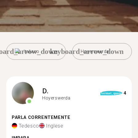
oard_arrow_down
keyboard_arrow_down
Italiano
Hoyerswerda
D.
4
format_quote
Hoyerswerda
PARLA CORRENTEMENTE
Tedesco
Inglese