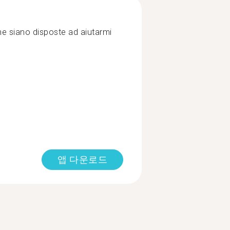
he siano disposte ad aiutarmi
앱 다운로드