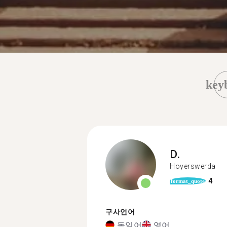
key
D.
Hoyerswerda
4
format_quote
구사언어
독일어
영어