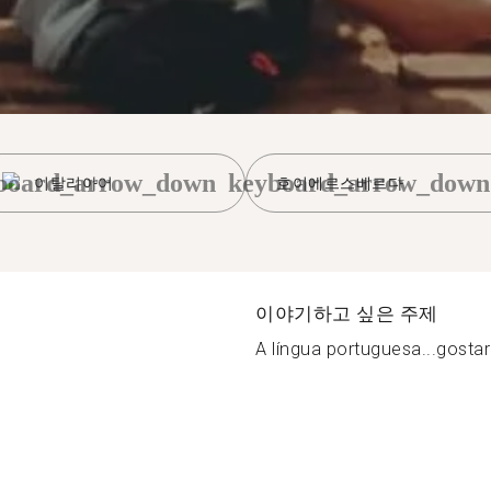
board_arrow_down
keyboard_arrow_down
이탈리아어
호이에르스베르다
이야기하고 싶은 주제
A língua portuguesa...gostari