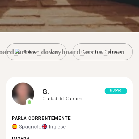
oard_arrow_down
keyboard_arrow_down
Italiano
Ciudad del Carmen
G.
NUOVO
Ciudad del Carmen
PARLA CORRENTEMENTE
Spagnolo
Inglese