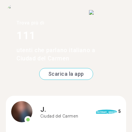
Trova più di
111
utenti che parlano italiano a
Ciudad del Carmen
Scarica la app
J.
5
format_quote
Ciudad del Carmen