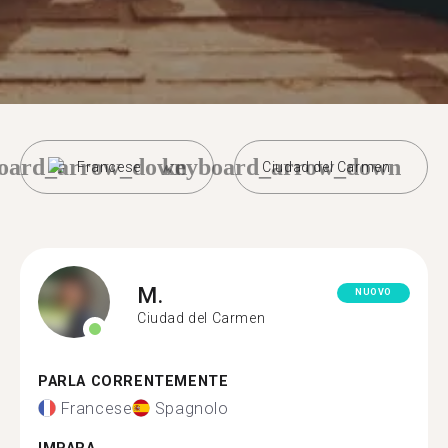
oard_arrow_down
keyboard_arrow_down
Francese
Ciudad del Carmen
M.
NUOVO
Ciudad del Carmen
PARLA CORRENTEMENTE
Francese
Spagnolo