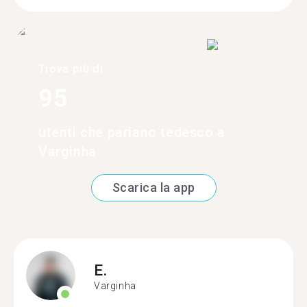
Trova più di
95
utenti che parlano tedesco a
Varginha
Scarica la app
E.
Varginha