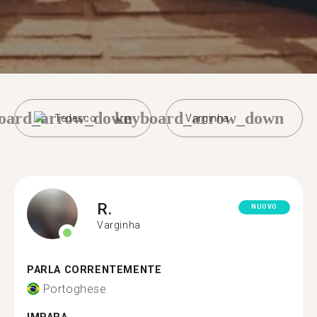
oard_arrow_down
keyboard_arrow_down
Tedesco
Varginha
R.
NUOVO
Varginha
PARLA CORRENTEMENTE
Portoghese