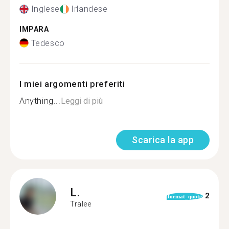
Inglese
Irlandese
IMPARA
Tedesco
I miei argomenti preferiti
Anything...
Leggi di più
Scarica la app
L.
2
format_quote
Tralee