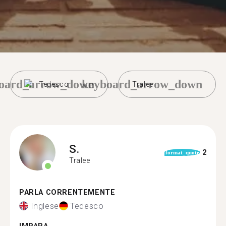
oard_arrow_down
keyboard_arrow_down
Tedesco
Tralee
S.
2
format_quote
Tralee
PARLA CORRENTEMENTE
Inglese
Tedesco