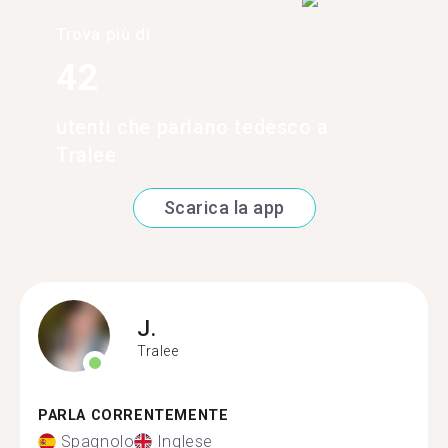
Trova più di
42
utenti che parlano tedesco a
Tralee
Scarica la app
J.
Tralee
PARLA CORRENTEMENTE
Spagnolo
Inglese