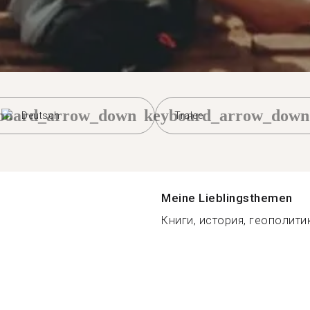
board_arrow_down
keyboard_arrow_down
Deutsch
Tralee
Meine Lieblingsthemen
Книги, история, геополитик