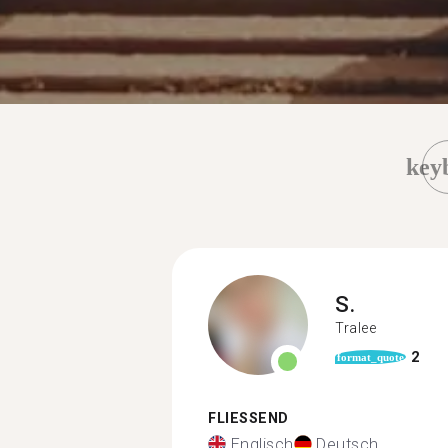
key
S.
Tralee
2
format_quote
FLIESSEND
Englisch
Deutsch