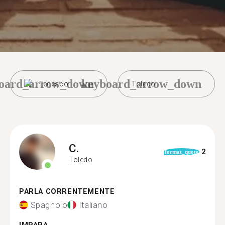
oard_arrow_down
keyboard_arrow_down
Tedesco
Toledo
C.
2
format_quote
Toledo
PARLA CORRENTEMENTE
Spagnolo
Italiano