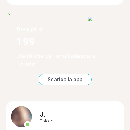
Trova più di
199
utenti che parlano tedesco a
Toledo
Scarica la app
J.
Toledo