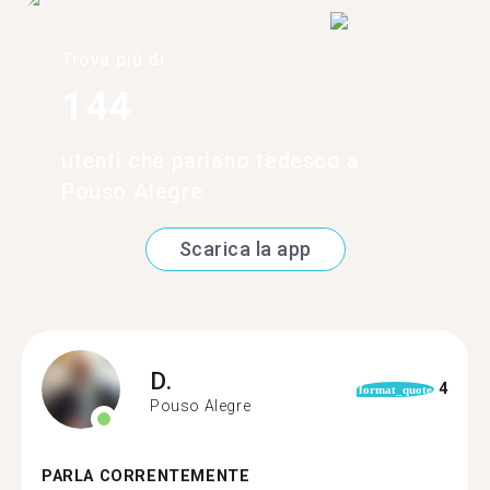
Trova più di
144
utenti che parlano tedesco a
Pouso Alegre
Scarica la app
D.
4
format_quote
Pouso Alegre
PARLA CORRENTEMENTE