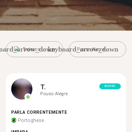
oard_arrow_down
keyboard_arrow_down
Tedesco
Pouso Alegre
T.
NUOVO
Pouso Alegre
PARLA CORRENTEMENTE
Portoghese