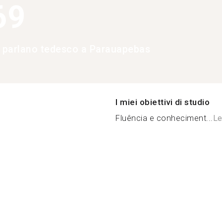
69
e parlano tedesco a Parauapebas
I miei obiettivi di studio
Fluência e conheciment...
Le