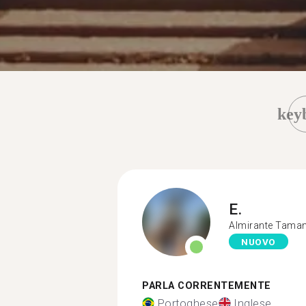
key
E.
Almirante Tama
NUOVO
PARLA CORRENTEMENTE
Portoghese
Inglese