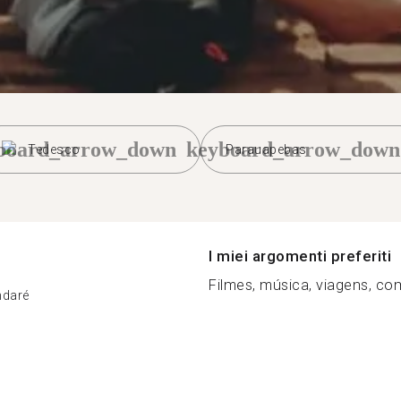
board_arrow_down
keyboard_arrow_down
Tedesco
Parauapebas
I miei argomenti preferiti
Filmes, música, viagens, com
ndaré