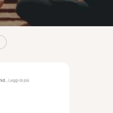
id...
Leggi di più