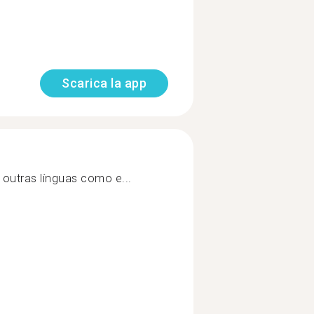
Scarica la app
outras línguas como e...