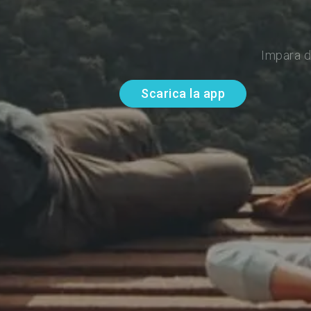
Impara d
Scarica la app