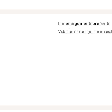
I miei argomenti preferiti
Vida;família;amigos;animais;D