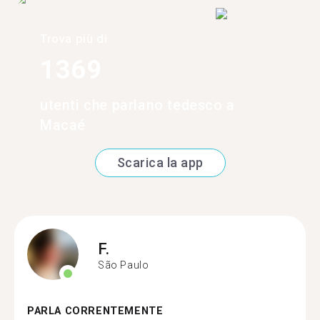
Trova più di
1369
utenti che parlano tedesco a
Macaé
Scarica la app
F.
São Paulo
PARLA CORRENTEMENTE