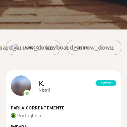
oard_arrow_down
keyboard_arrow_down
Tedesco
Macaé
K.
NUOVO
Niterói
PARLA CORRENTEMENTE
Portoghese