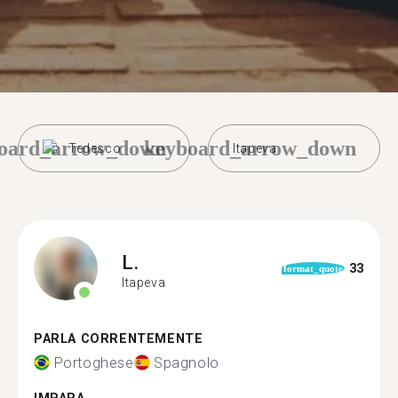
oard_arrow_down
keyboard_arrow_down
Tedesco
Itapeva
L.
33
format_quote
Itapeva
PARLA CORRENTEMENTE
Portoghese
Spagnolo