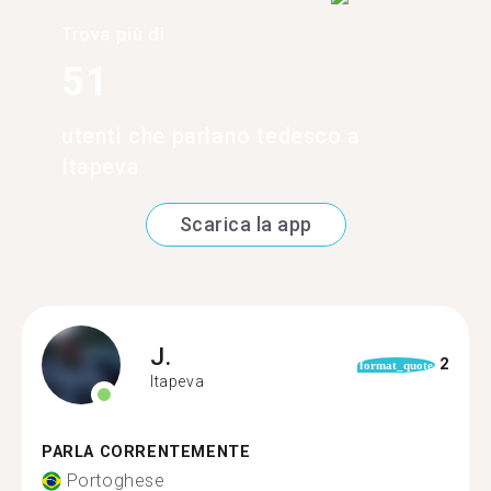
Trova più di
51
utenti che parlano tedesco a
Itapeva
Scarica la app
J.
2
format_quote
Itapeva
PARLA CORRENTEMENTE
Portoghese