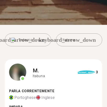
oard_arrow_down
keyboard_arrow_down
Tedesco
Itabuna
M.
3
format_quote
Itabuna
PARLA CORRENTEMENTE
Portoghese
Inglese