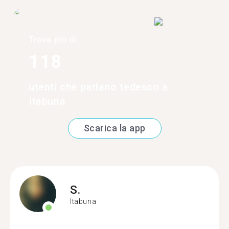
Trova più di
118
utenti che parlano tedesco a
Itabuna
Scarica la app
S.
Itabuna