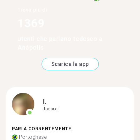
Trova più di
1369
utenti che parlano tedesco a
Anápolis
Scarica la app
I.
Jacareí
PARLA CORRENTEMENTE
Portoghese