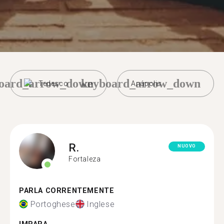
oard_arrow_down
keyboard_arrow_down
Tedesco
Anápolis
R.
NUOVO
Fortaleza
PARLA CORRENTEMENTE
Portoghese
Inglese