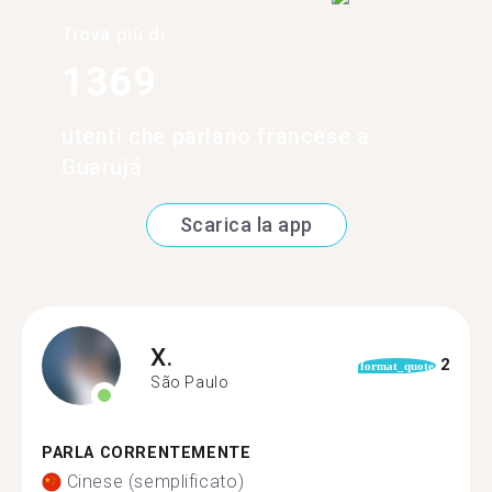
Trova più di
1369
utenti che parlano francese a
Guarujá
Scarica la app
X.
2
format_quote
São Paulo
PARLA CORRENTEMENTE
Cinese (semplificato)