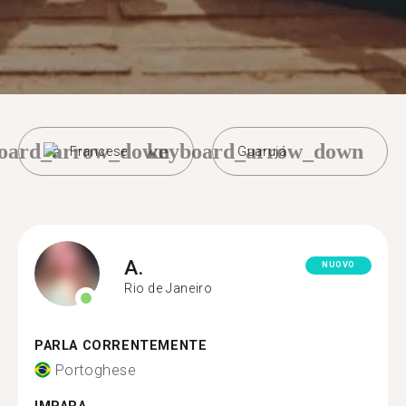
oard_arrow_down
keyboard_arrow_down
Francese
Guarujá
A.
NUOVO
Rio de Janeiro
PARLA CORRENTEMENTE
Portoghese