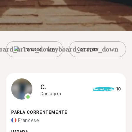
oard_arrow_down
keyboard_arrow_down
Francese
Contagem
C.
10
format_quote
Contagem
PARLA CORRENTEMENTE
Francese