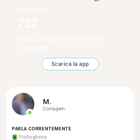
Trova più di
727
utenti che parlano francese a
Contagem
Scarica la app
M.
Contagem
PARLA CORRENTEMENTE
Portoghese