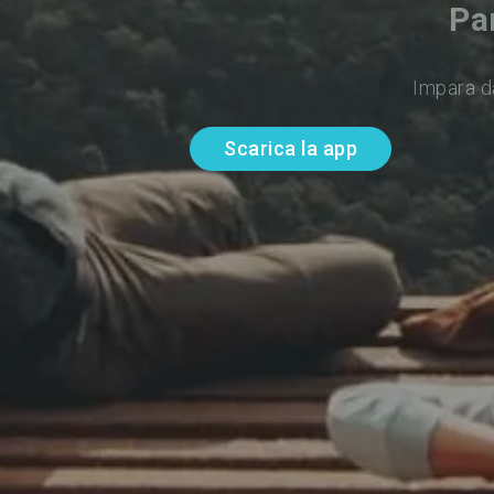
Pa
Impara d
Scarica la app