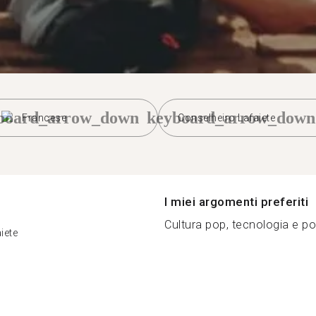
board_arrow_down
keyboard_arrow_down
Francese
Conselheiro Lafaiete
I miei argomenti preferiti
Cultura pop, tecnologia e polí
iete