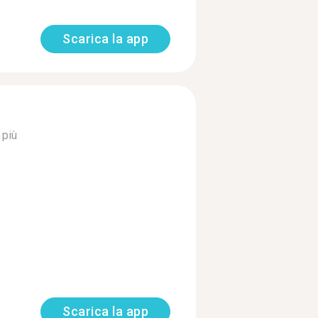
Scarica la app
 più
Scarica la app