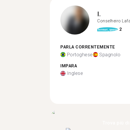
I.
Conselheiro Lafa
2
format_quote
PARLA CORRENTEMENTE
Portoghese
Spagnolo
IMPARA
Inglese
Trova più di