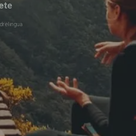
ete
drelingua