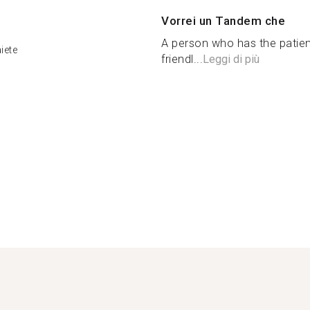
Vorrei un Tandem che
A person who has the patien
iete
friendl...
Leggi di più