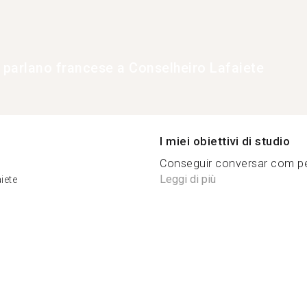
e parlano francese a Conselheiro Lafaiete
I miei obiettivi di studio
Conseguir conversar com pe
Leggi di più
iete