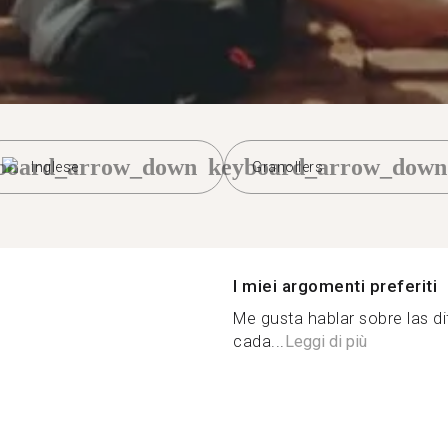
board_arrow_down
keyboard_arrow_down
Inglese
Granollers
I miei argomenti preferiti
Me gusta hablar sobre las di
cada...
Leggi di più