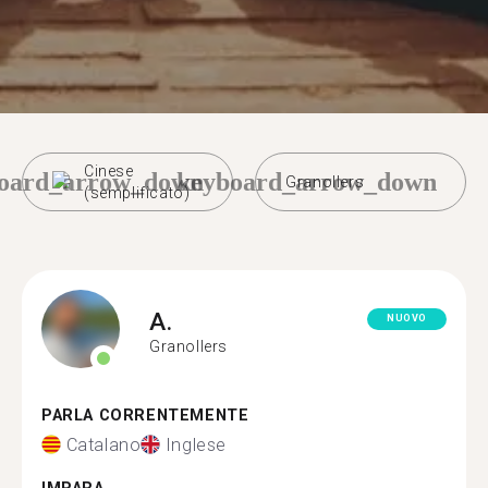
Cinese
oard_arrow_down
keyboard_arrow_down
Granollers
(semplificato)
A.
NUOVO
Granollers
PARLA CORRENTEMENTE
Catalano
Inglese