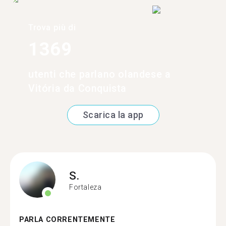
Trova più di
1369
utenti che parlano olandese a
Vitória da Conquista
Scarica la app
S.
Fortaleza
PARLA CORRENTEMENTE