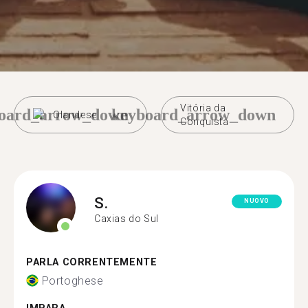
Vitória da
oard_arrow_down
keyboard_arrow_down
Olandese
Conquista
S.
NUOVO
Caxias do Sul
PARLA CORRENTEMENTE
Portoghese