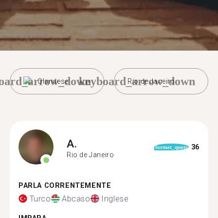
oard_arrow_down
keyboard_arrow_down
Olandese
Rio de Janeiro
A.
36
format_quote
Rio de Janeiro
PARLA CORRENTEMENTE
Turco
Abcaso
Inglese