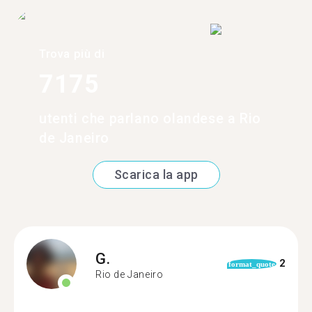
Trova più di
7175
utenti che parlano olandese a Rio
de Janeiro
Scarica la app
G.
2
format_quote
Rio de Janeiro