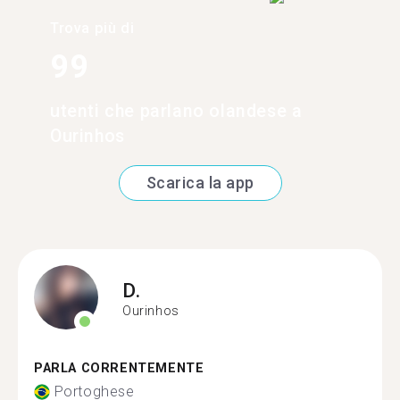
Trova più di
99
utenti che parlano olandese a
Ourinhos
Scarica la app
D.
Ourinhos
PARLA CORRENTEMENTE
Portoghese