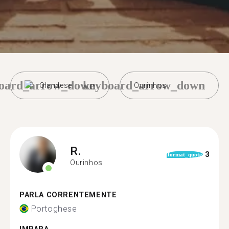
oard_arrow_down
keyboard_arrow_down
Olandese
Ourinhos
R.
3
format_quote
Ourinhos
PARLA CORRENTEMENTE
Portoghese