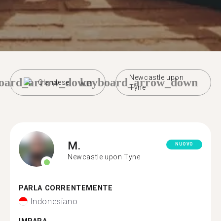
Newcastle upon
oard_arrow_down
keyboard_arrow_down
Olandese
Tyne
M.
NUOVO
Newcastle upon Tyne
PARLA CORRENTEMENTE
Indonesiano