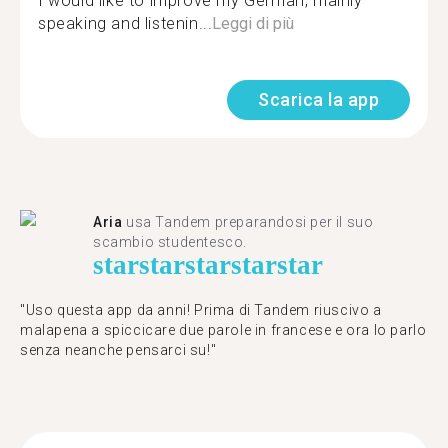
I would like to improve my German, mainly
speaking and listenin...
Leggi di più
Scarica la app
Aria
usa Tandem preparandosi per il suo
scambio studentesco.
star
star
star
star
star
"Uso questa app da anni! Prima di Tandem riuscivo a
malapena a spiccicare due parole in francese e ora lo parlo
senza neanche pensarci su!"