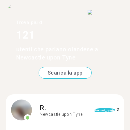
Trova più di
121
utenti che parlano olandese a
Newcastle upon Tyne
Scarica la app
R.
2
format_quote
Newcastle upon Tyne