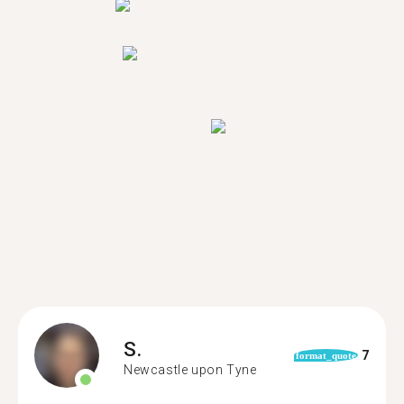
S.
7
format_quote
Newcastle upon Tyne