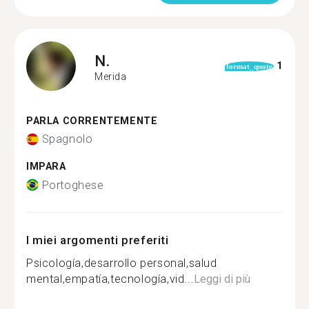
N.
1
format_quote
Merida
PARLA CORRENTEMENTE
Spagnolo
IMPARA
Portoghese
I miei argomenti preferiti
Psicología,desarrollo personal,salud
mental,empatía,tecnología,vid...
Leggi di più