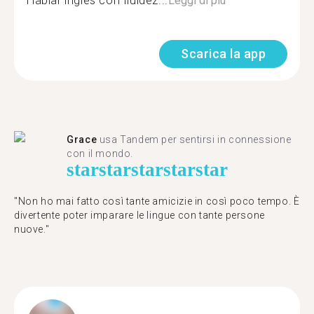
Hablar inglés con fluidez...
Leggi di più
Scarica la app
Grace
usa Tandem per sentirsi in connessione
con il mondo.
star
star
star
star
star
"Non ho mai fatto così tante amicizie in così poco tempo. È
divertente poter imparare le lingue con tante persone
nuove."