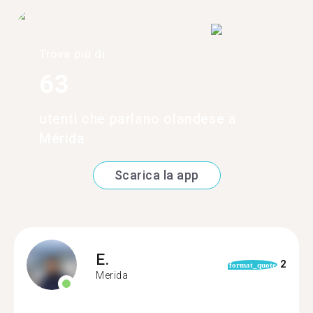
Trova più di
63
utenti che parlano olandese a
Mérida
Scarica la app
E.
2
format_quote
Merida