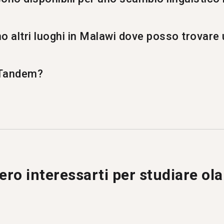
er uno scambio linguistico in olandese.
ono altri luoghi in Malawi dove posso trovar
andese anche a <a href=/it/learn/dutch/blantyre />Blan
p Tandem?
lo scambio linguistico dove gli utenti si insegnano a v
ano Tandem ogni mese, e 2 di loro sono di Lilongwe.
ro interessarti per studiare ol