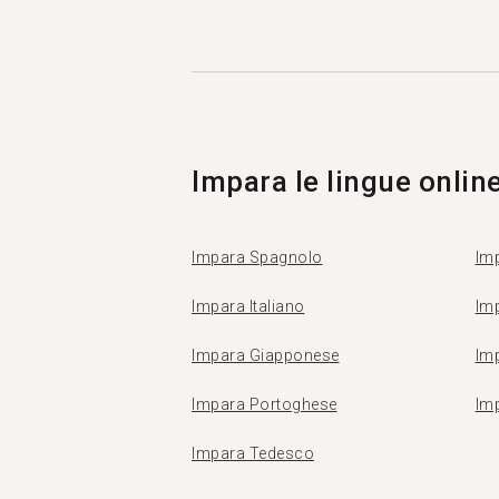
Impara le lingue onlin
Impara Spagnolo
Imp
Impara Italiano
Im
Impara Giapponese
Im
Impara Portoghese
Im
Impara Tedesco