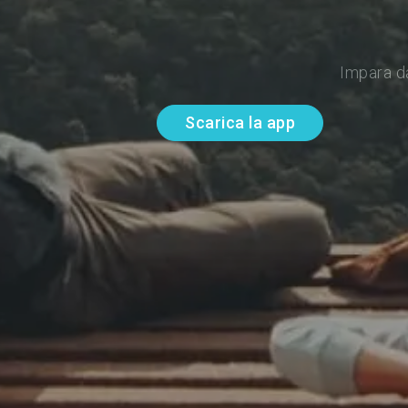
Impara d
Scarica la app