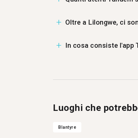
A Lilongwe ci sono 2 utenti p
Oltre a Lilongwe, ci s
Puoi trovare un Tandem in ol
In cosa consiste l'ap
Tandem è un'applicazione per 
Più di 500.000 persone visit
Luoghi che potrebbe
Blantyre