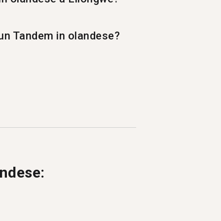
e un Tandem in olandese?
tyre.
icenda la propria lingua madre.
andese: