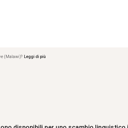
we (Malawi)?
Leggi di più
ono disponibili per uno scambio linguistico