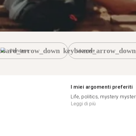
board_arrow_down
keyboard_arrow_down
Olandese
Lilongwe
I miei argomenti preferiti
Life, politics, mystery myste
Leggi di più