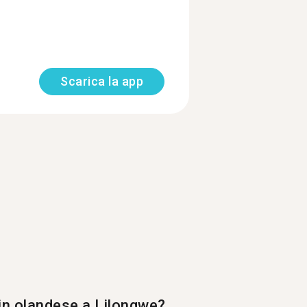
Scarica la app
 in olandese a Lilongwe?