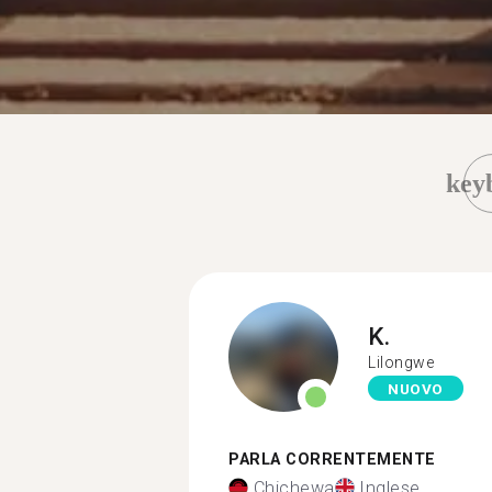
key
K.
Lilongwe
NUOVO
PARLA CORRENTEMENTE
Chichewa
Inglese