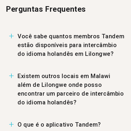
Perguntas Frequentes
Você sabe quantos membros Tandem
estão disponíveis para intercâmbio
do idioma holandês em Lilongwe?
Em Lilongwe existem 2 membros prontos para
Existem outros locais em Malawi
uma troca do idioma holandês.
além de Lilongwe onde posso
encontrar um parceiro de intercâmbio
do idioma holandês?
Você também pode encontrar um parceiro
O que é o aplicativo Tandem?
Tandem de holandês em <a href=/pt-