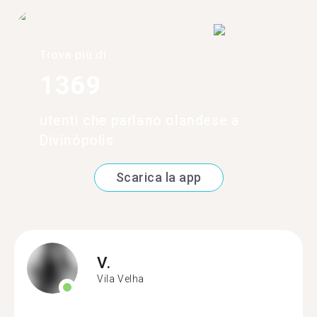
Trova più di
1369
utenti che parlano olandese a
Divinópolis
Scarica la app
V.
Vila Velha