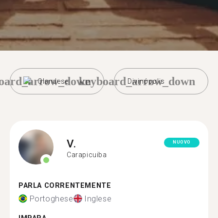
oard_arrow_down
keyboard_arrow_down
Olandese
Divinópolis
V.
NUOVO
Carapicuiba
PARLA CORRENTEMENTE
Portoghese
Inglese