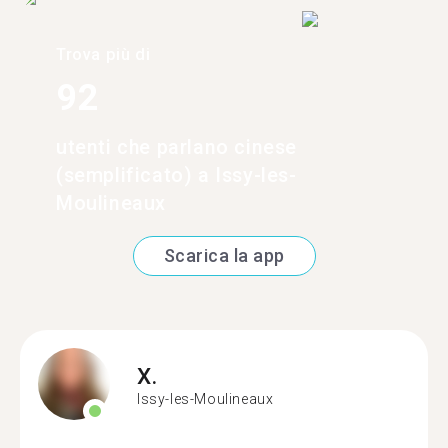
Trova più di
92
utenti che parlano cinese
(semplificato) a Issy-les-
Moulineaux
Scarica la app
X.
Issy-les-Moulineaux