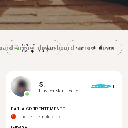
Cinese
oard_arrow_down
keyboard_arrow_down
Issy-les-Moulineaux
(semplificato)
S.
11
format_quote
Issy-les-Moulineaux
PARLA CORRENTEMENTE
Cinese (semplificato)