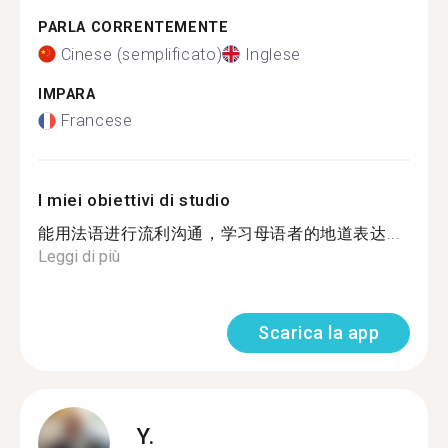
PARLA CORRENTEMENTE
Cinese (semplificato)
Inglese
IMPARA
Francese
I miei obiettivi di studio
能用法语进行流利沟通，学习母语者的地道表达...
Leggi di più
Scarica la app
Y.