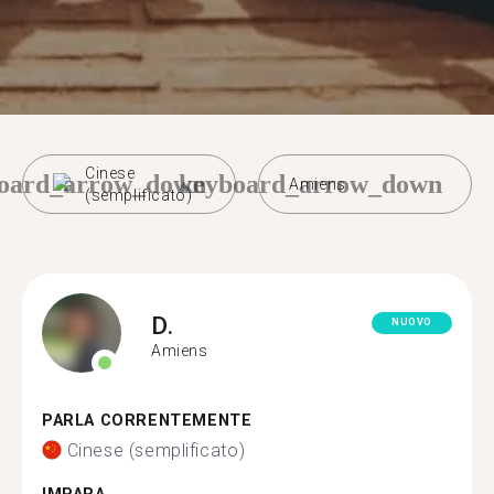
Cinese
oard_arrow_down
keyboard_arrow_down
Amiens
(semplificato)
D.
NUOVO
Amiens
PARLA CORRENTEMENTE
Cinese (semplificato)