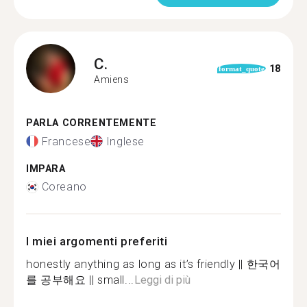
C.
18
format_quote
Amiens
PARLA CORRENTEMENTE
Francese
Inglese
IMPARA
Coreano
I miei argomenti preferiti
honestly anything as long as it’s friendly || 한국어
를 공부해요 || small...
Leggi di più