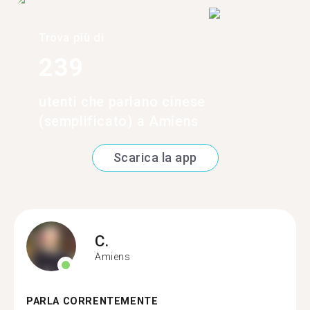
Trova più di
239
utenti che parlano cinese
(semplificato) a Amiens
Scarica la app
C.
Amiens
PARLA CORRENTEMENTE