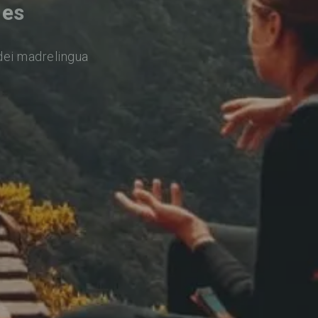
nes
dei madrelingua