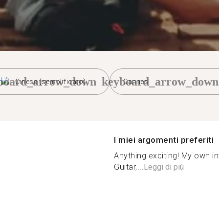
board_arrow_down
keyboard_arrow_down
Cinese (semplificato)
Cannes
I miei argomenti preferiti
Anything exciting! My own in
Guitar,...
Leggi di più