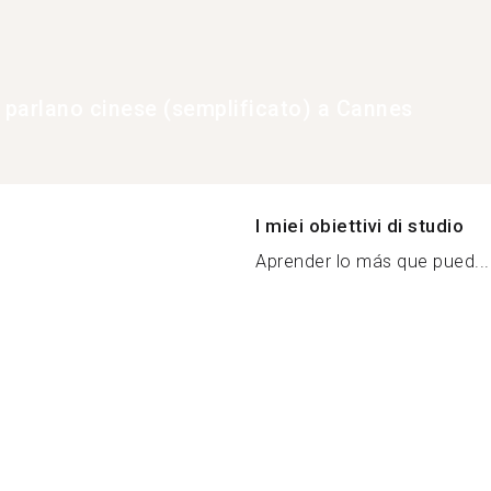
e parlano cinese (semplificato) a Cannes
I miei obiettivi di studio
Aprender lo más que pued...