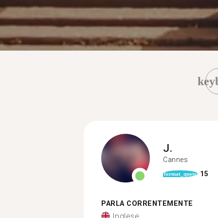
key
J.
Cannes
15
format_quote
PARLA CORRENTEMENTE
Inglese