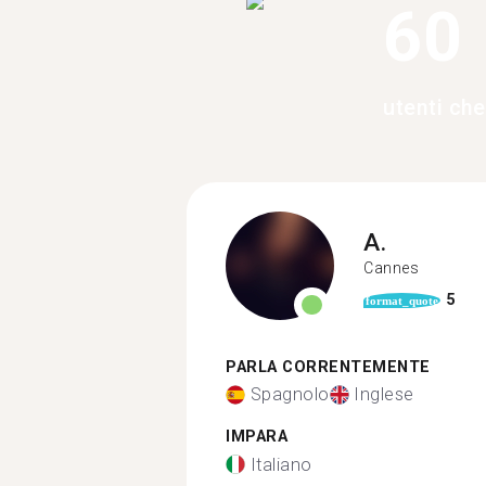
60
utenti ch
A.
Cannes
5
format_quote
PARLA CORRENTEMENTE
Spagnolo
Inglese
IMPARA
Italiano