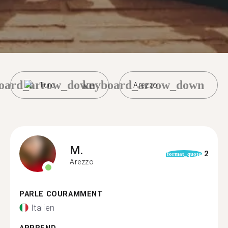
oard_arrow_down
keyboard_arrow_down
Turc
Arezzo
M.
2
format_quote
Arezzo
PARLE COURAMMENT
Italien