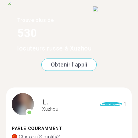
Trouve plus de
530
locuteurs russe à Xuzhou
Obtenir l'appli
L.
1
format_quote
Xuzhou
PARLE COURAMMENT
Chinois (Simplifié)