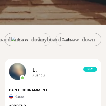
oard_arrow_down
keyboard_arrow_down
Russe
Xuzhou
L.
NEW
Xuzhou
PARLE COURAMMENT
Russe