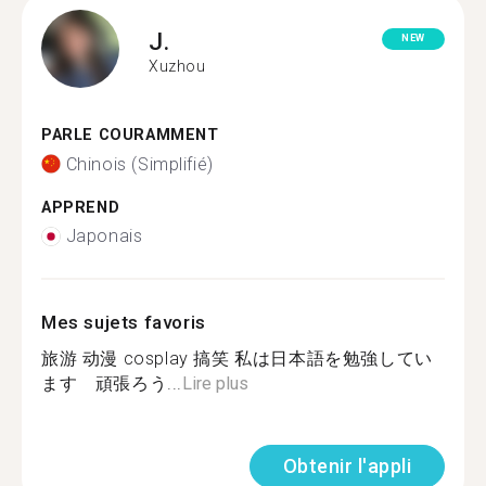
J.
NEW
Xuzhou
PARLE COURAMMENT
Chinois (Simplifié)
APPREND
Japonais
Mes sujets favoris
旅游 动漫 cosplay 搞笑 私は日本語を勉強してい
ます 頑張ろう...
Lire plus
Obtenir l'appli