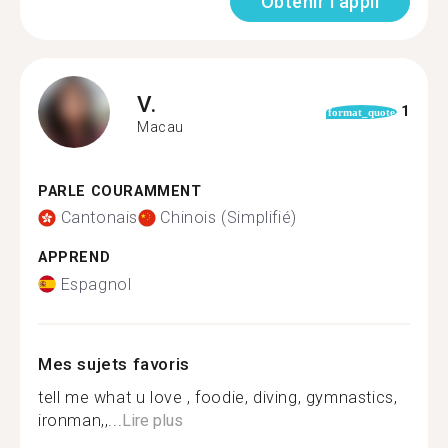
Obtenir l'appli
V.
1
format_quote
Macau
PARLE COURAMMENT
Cantonais
Chinois (Simplifié)
APPREND
Espagnol
Mes sujets favoris
tell me what u love , foodie, diving, gymnastics,
ironman,,...
Lire plus