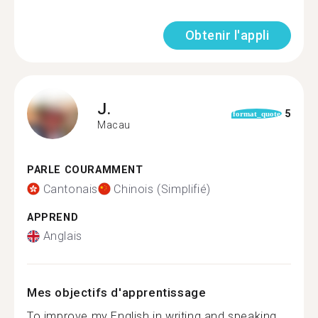
Obtenir l'appli
J.
5
format_quote
Macau
PARLE COURAMMENT
Cantonais
Chinois (Simplifié)
APPREND
Anglais
Mes objectifs d'apprentissage
To improve my English in writing and speaking.