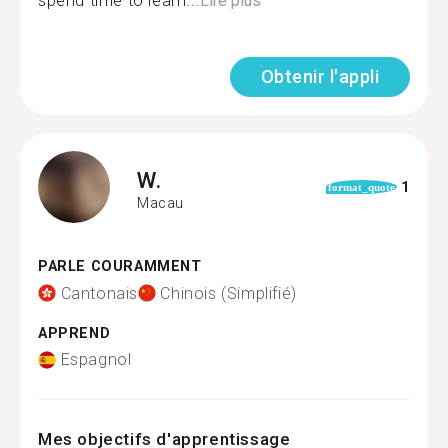
spend time to learn...
Lire plus
Obtenir l'appli
W.
1
format_quote
Macau
PARLE COURAMMENT
Cantonais
Chinois (Simplifié)
APPREND
Espagnol
Mes objectifs d'apprentissage