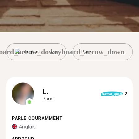
oard_arrow_down
keyboard_arrow_down
Anglais
Paris
L.
2
format_quote
Paris
PARLE COURAMMENT
Anglais