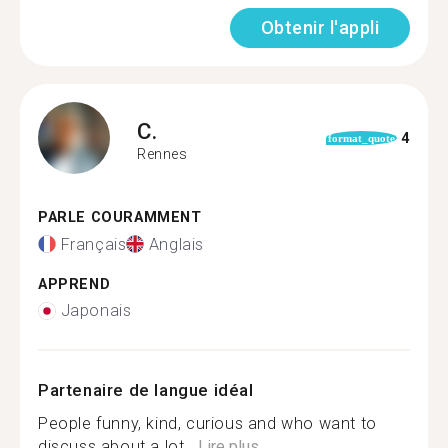
Obtenir l'appli
C.
4
format_quote
Rennes
PARLE COURAMMENT
Français
Anglais
APPREND
Japonais
Partenaire de langue idéal
People funny, kind, curious and who want to
discuss about a lot...
Lire plus