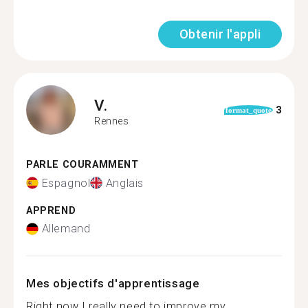
Obtenir l'appli
V.
3
format_quote
Rennes
PARLE COURAMMENT
Espagnol
Anglais
APPREND
Allemand
Mes objectifs d'apprentissage
Right now I really need to improve my