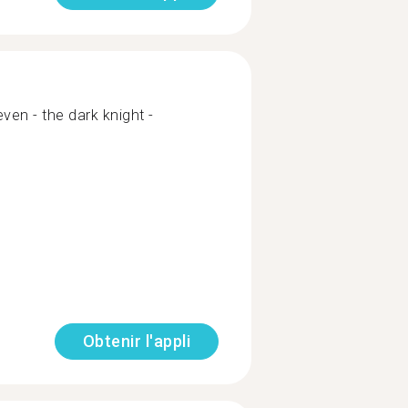
seven - the dark knight -
Obtenir l'appli