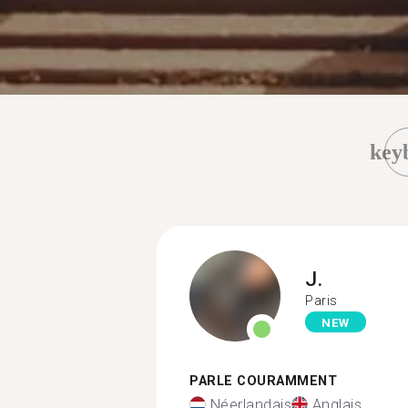
key
J.
Paris
NEW
PARLE COURAMMENT
Néerlandais
Anglais