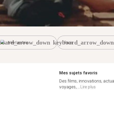
board_arrow_down
keyboard_arrow_down
Néerlandais
Paris
Mes sujets favoris
Des films, innovations, actual
voyages,...
Lire plus