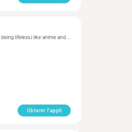
eing lifeless,i like anime and...
Obtenir l'appli