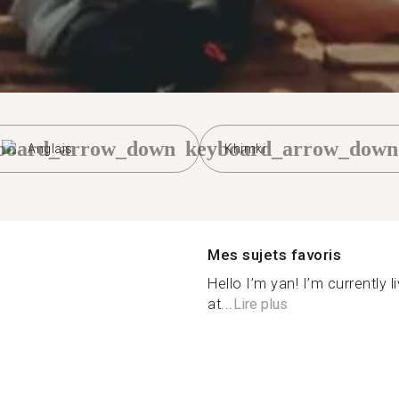
board_arrow_down
keyboard_arrow_down
Anglais
Khimki
Mes sujets favoris
Hello I’m yan! I’m currently
at...
Lire plus