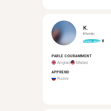
K.
Khimki
8
format_quote
PARLE COURAMMENT
Anglais
Malais
APPREND
Russe