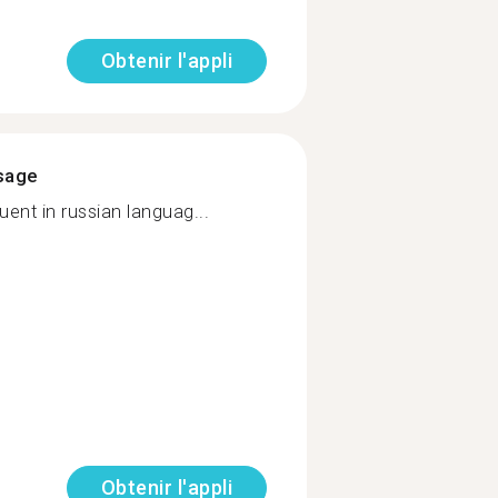
Obtenir l'appli
ssage
luent in russian languag...
Obtenir l'appli