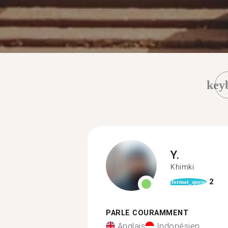
key
Y.
Khimki
2
format_quote
PARLE COURAMMENT
Anglais
Indonésien