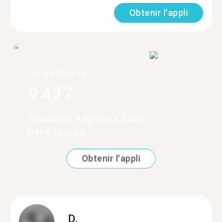
Obtenir l'appli
Trouve plus de
9 477
locuteurs anglais à Saint-
Pétersbourg
Obtenir l'appli
D.