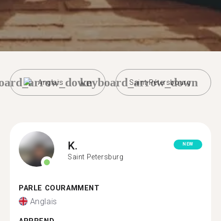
oard_arrow_down
keyboard_arrow_down
Anglais
Saint-Pétersbourg
K.
NEW
Saint Petersburg
PARLE COURAMMENT
Anglais