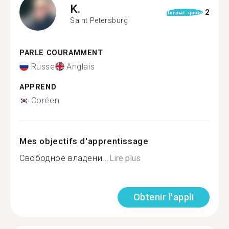
K.
2
format_quote
Saint Petersburg
PARLE COURAMMENT
Russe
Anglais
APPREND
Coréen
Mes objectifs d'apprentissage
Свободное владени...
Lire plus
Obtenir l'appli