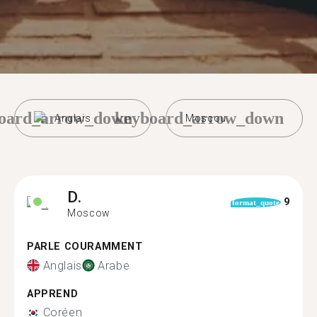
oard_arrow_down
keyboard_arrow_down
Anglais
Moscou
D.
9
format_quote
Moscow
PARLE COURAMMENT
Anglais
Arabe
APPREND
Coréen