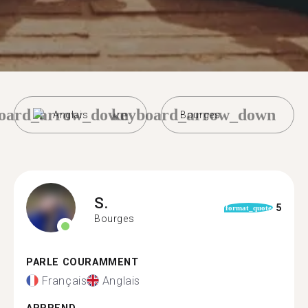
oard_arrow_down
keyboard_arrow_down
Anglais
Bourges
S.
5
format_quote
Bourges
PARLE COURAMMENT
Français
Anglais