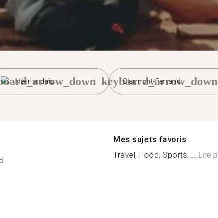
board_arrow_down
keyboard_arrow_down
Néerlandais
Clermont-Ferrand
Mes sujets favoris
Travel, Food, Sports.....
Lire p
d