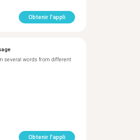
Obtenir l'appli
ssage
n several words from different
Obtenir l'appli