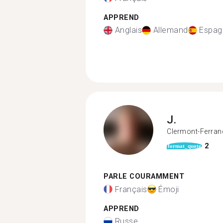
APPREND
Anglais
Allemand
Espag
J.
Clermont-Ferran
2
format_quote
PARLE COURAMMENT
Français
Émoji
APPREND
Russe