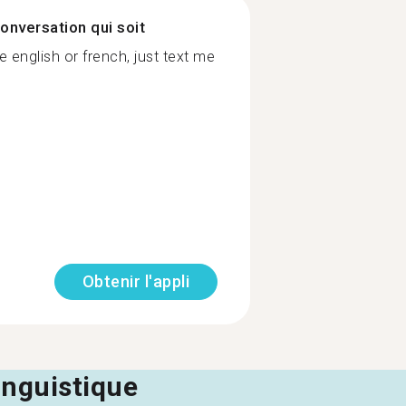
onversation qui soit
english or french, just text me
Obtenir l'appli
linguistique