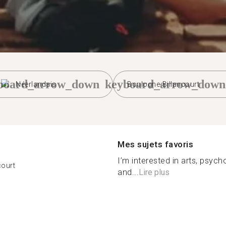
board_arrow_down
keyboard_arrow_down
Néerlandais
Boulogne-Billancourt
Mes sujets favoris
I’m interested in arts, psyc
court
and...
Lire plus