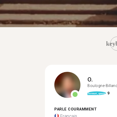
key
O.
Boulogne-Billan
9
format_quote
PARLE COURAMMENT
Français