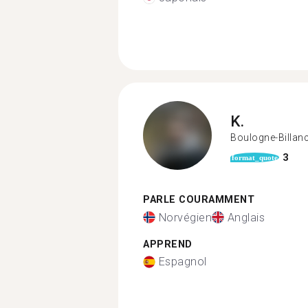
K.
Boulogne-Billan
3
format_quote
PARLE COURAMMENT
Norvégien
Anglais
APPREND
Espagnol