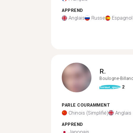
APPREND
Anglais
Russe
Espagnol
R.
Boulogne-Billan
2
format_quote
PARLE COURAMMENT
Chinois (Simplifié)
Anglais
APPREND
Japonais