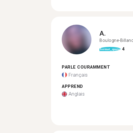
A.
Boulogne-Billan
4
format_quote
PARLE COURAMMENT
Français
APPREND
Anglais