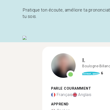
Pratique ton écoute, améliore ta prononcia
tu sois.
I.
Boulogne-Billan
6
format_quote
PARLE COURAMMENT
Français
Anglais
APPREND