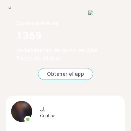
Encuentra más de
1369
de hablantes de turco en São
Pedro da Aldeia
Obtener el app
J.
Curitiba