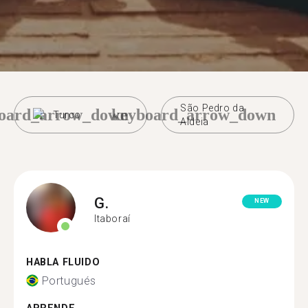
São Pedro da
oard_arrow_down
keyboard_arrow_down
Turco
Aldeia
G.
NEW
Itaboraí
HABLA FLUIDO
Portugués